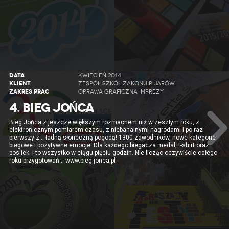
DATA
KWIECIEŃ 2014
KLIENT
ZESPÓŁ SZKÓŁ ZAKONU PIJARÓW
ZAKRES PRAC
OPRAWA GRAFICZNA IMPREZY
4. BIEG JOŃCA
Bieg Jońca z jeszcze większym rozmachem niż w zeszłym roku, z
elektronicznym pomiarem czasu, z niebanalnymi nagrodami i po raz
pierwszy z… ładną słoneczną pogodą! 1300 zawodników, nowe kategorie
biegowe i pozytywne emocje. Dla każdego biegacza medal, t-shirt oraz
posiłek. I to wszystko w ciągu pięciu godzin. Nie licząc oczywiście całego
roku przygotowań… www.bieg-jonca.pl