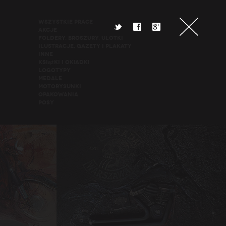
Wszystkie Prace
t
f
g
Akcje
Foldery, broszury, ulotki
Ilustracje, gazety i plakaty
Inne
Książki i okładki
Logotypy
Medale
Motorysunki
Opakowania
POSy