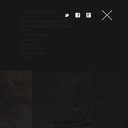
Wszystkie Prace
t
f
g
Akcje
Foldery, broszury, ulotki
Ilustracje, gazety i plakaty
Inne
Książki i okładki
Logotypy
Medale
Motorysunki
Opakowania
POSy