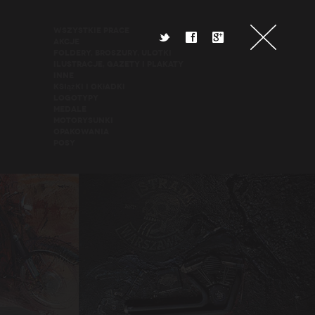
Wszystkie Prace
t
f
g
Akcje
Foldery, broszury, ulotki
Ilustracje, gazety i plakaty
Inne
Książki i okładki
Logotypy
Medale
Motorysunki
Opakowania
POSy